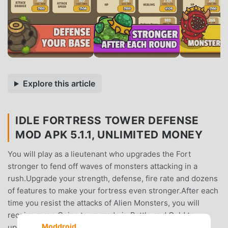
Explore this article
IDLE FORTRESS TOWER DEFENSE
MOD APK 5.1.1, UNLIMITED MONEY
You will play as a lieutenant who upgrades the Fort
stronger to fend off waves of monsters attacking in a
rush.Upgrade your strength, defense, fire rate and dozens
of features to make your fortress even stronger.After each
time you resist the attacks of Alien Monsters, you will
receive more Coins to upgrade in Battle and Gold to
Moddroid
upgrade outside of the Workshop. In addition, when you