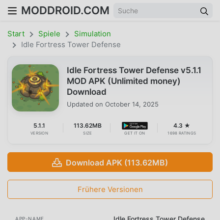
MODDROID.COM
Start
Spiele
Simulation
Idle Fortress Tower Defense
Idle Fortress Tower Defense v5.1.1
MOD APK (Unlimited money)
Download
Updated on
October 14, 2025
5.1.1
113.62MB
4.3 ★
VERSION
SIZE
GET IT ON
1698 RATINGS
Download APK (113.62MB)
Frühere Versionen
Idle Fortress Tower Defense
APP-NAME