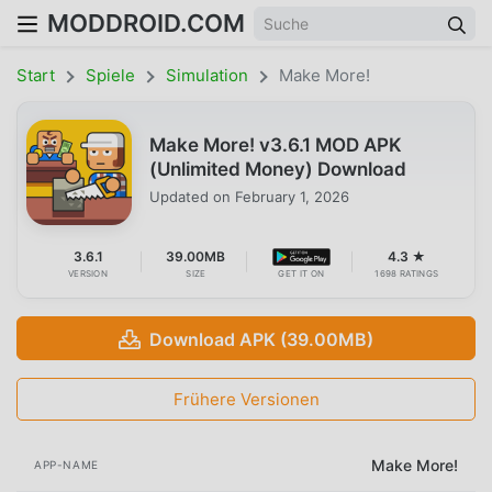
MODDROID.COM
Start
Spiele
Simulation
Make More!
Make More! v3.6.1 MOD APK
(Unlimited Money) Download
Updated on
February 1, 2026
3.6.1
39.00MB
4.3 ★
VERSION
SIZE
GET IT ON
1698 RATINGS
Download APK (39.00MB)
Frühere Versionen
Make More!
APP-NAME