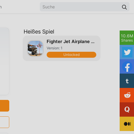
n
Heißes Spiel
10.6M
Shares
Fighter Jet Airplane Shooting
Version: 1
Unlocked