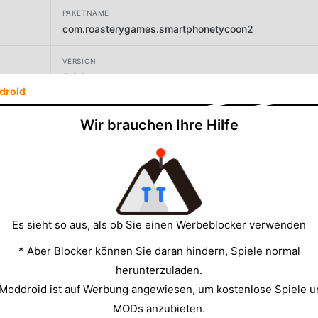
PAKETNAME
com.roasterygames.smartphonetycoon2
VERSION
3.2.1
droid
ENTWICKLER
Wir brauchen Ihre Hilfe
Roastery Games
GRÖSSE
91.30MB
Es sieht so aus, als ob Sie einen Werbeblocker verwenden
* Aber Blocker können Sie daran hindern, Spiele normal
herunterzuladen.
 Moddroid ist auf Werbung angewiesen, um kostenlose Spiele u
MODs anzubieten.