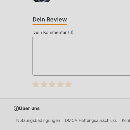
langweilige „Ansammeln“ wiederholen. Mods kön
wodurch Sie sich darauf konzentrieren können,
Dein Review
JETZT DOWNLOADEN
Dein Kommentar
(
0
)
Klicken Sie einfach auf die Download-Schaltflä
kostenlose Mod-Version Smartphone Tycoon 2 3.
herunterladen, und es warten weitere kostenlos
Sie es jetzt herunter!
Über uns
Nutzungsbedingungen
DMCA Haftungsausschluss
Kont