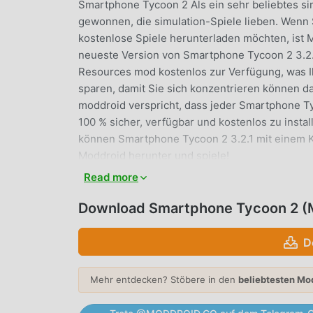
Smartphone Tycoon 2 Als ein sehr beliebtes simu
gewonnen, die simulation-Spiele lieben. Wenn 
kostenlose Spiele herunterladen möchten, ist M
neueste Version von Smartphone Tycoon 2 3.2.1
Resources mod kostenlos zur Verfügung, was I
sparen, damit Sie sich konzentrieren können dar
moddroid verspricht, dass jeder Smartphone T
100 % sicher, verfügbar und kostenlos zu instal
können Smartphone Tycoon 2 3.2.1 mit einem Kli
Moddroid herunter und spiele!
Read more
EINZIGARTIGES GAMEPLAY
Download Smartphone Tycoon 2 (M
Smartphone Tycoon 2 Als beliebtes simulation-
Anzahl von Fans auf der ganzen Welt zu gewin
D
Sie in Smartphone Tycoon 2 nur das Anfänger-
Spiel beginnen und die Freude genießen könne
Mehr entdecken? Stöbere in den
beliebtesten Mo
Tycoon 2 3.2.1. Gleichzeitig hat moddroid spezi
Ihnen ermöglicht, mit allen simulation-Spielel