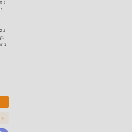
elt
ür
 zu
t.
und
e
en
n
s →
 es