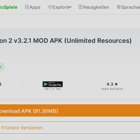
Spiele
Apps
Explore
Neuigkeiten
Sprache
n 2 v3.2.1 MOD APK (Unlimited Resources)
s
B
4.3 ★
GET IT ON
1698 RATINGS
ownload APK (91.30MB)
Frühere Versionen