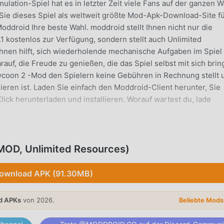
lation-Spiel hat es in letzter Zeit viele Fans auf der ganzen W
Sie dieses Spiel als weltweit größte Mod-Apk-Download-Site f
oddroid Ihre beste Wahl. moddroid stellt Ihnen nicht nur die
 kostenlos zur Verfügung, sondern stellt auch Unlimited
hnen hilft, sich wiederholende mechanische Aufgaben im Spiel
auf, die Freude zu genießen, die das Spiel selbst mit sich bring
ycoon 2 -Mod den Spielern keine Gebühren in Rechnung stellt 
lieren ist. Laden Sie einfach den Moddroid-Client herunter, Sie
ck herunterladen und installieren. Worauf wartest du, lade
OD, Unlimited Resources)
Spiel hat ihm sein einzigartiges Gameplay geholfen, eine groß
nen. Im Gegensatz zu herkömmlichen simulation-Spielen müss
ownload APK (91.30MB)
Tutorial durchgehen, sodass Sie ganz einfach mit dem gesamte
n, die die klassischen simulation-Spiele bringen Smartphone
d APKs
von 2026.
Beliebte Mod
ell eine Plattform für simulation-Spieleliebhaber aufgebaut, die
iebhabern auf der ganzen Welt zu kommunizieren und zu teilen,