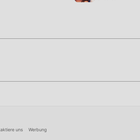
nen Ihnen leicht dabei helfen, diesen Prozess zu überspringe
 die Freude am Spiel selbst zu genießen
che, um die Moddroid-APP zu installieren. Sie können die
2.1 im Moddroid-Installationspaket direkt mit einem Klick
e beliebte Mod-Spiele auf Sie play, worauf warten Sie noch, l
aktiere uns
Werbung