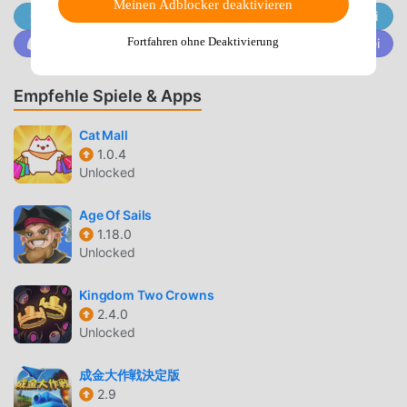
Meinen Adblocker deaktivieren
and branching routes based on your answer choices and
Trete @MODDROID.CO auf dem Telegram-Channel bei
relationships with four love interests (BxG or GxG).■
Fortfahren ohne Deaktivierung
Trete @MODDROID.CO auf der Discord-Community bei
Features-Choose how to spend your days exploring the
map of Strata-Unlockable in-game social media content
Empfehle Spiele & Apps
with the characters-Build in-game followers to unlock
experiences-Unlockable CGs-Unlockable achievements-
Cat Mall
Accomplish quests and missions-Text adventure mini-
1.0.4
game-Customizable MC name-10+ different endings■
Unlocked
Official WebsiteLooking for more Somnium Eleven, dating
sims, or otome games from Nochi? Check out our official
Age Of Sails
website: http://nochistudios.com■ Social MediaGet the
1.18.0
latest news from our social media!Twitter:
Unlocked
https://www.twitter.com/nochistudiosInstagram:
https://www.instagram.com/nochistudios/Tumblr:
Kingdom Two Crowns
https://nochistudios.tumblr.comFacebook:
2.4.0
Unlocked
https://www.facebook.com/nochigames/Additional
InfoCompatibility with certain devices is not
成金大作戦決定版
guaranteed.May not play on certain devices that do not
2.9
meet OS version requirements.