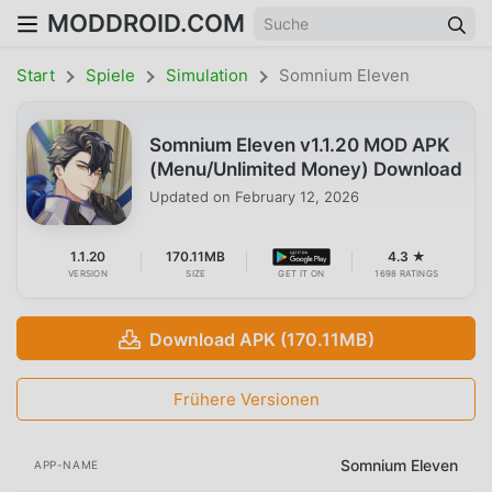
MODDROID.COM
Start
Spiele
Simulation
Somnium Eleven
Somnium Eleven v1.1.20 MOD APK
(Menu/Unlimited Money) Download
Updated on
February 12, 2026
1.1.20
170.11MB
4.3 ★
VERSION
SIZE
GET IT ON
1698 RATINGS
Download APK (170.11MB)
Frühere Versionen
Somnium Eleven
APP-NAME