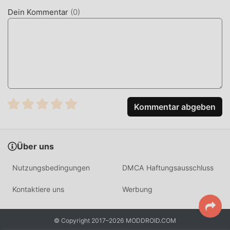
Somnium Eleven 1.1.20 mit einem Klick herunterladen und
Dein Kommentar
(
0
)
installieren. Worauf wartest du, lade Moddroid herunter
und spiele!
EINZIGARTIGES GAMEPLAY
Somnium Eleven Als beliebtes simulation-Spiel hat ihm
sein einzigartiges Gameplay geholfen, eine große Anzahl
von Fans auf der ganzen Welt zu gewinnen. Im Gegensatz
Kommentar abgeben
zu herkömmlichen simulation-Spielen müssen Sie in
Somnium Eleven nur das Anfänger-Tutorial durchgehen,
sodass Sie ganz einfach mit dem gesamten Spiel beginnen
Über uns
und die Freude genießen können, die die klassischen
simulation-Spiele bringen Somnium Eleven 1.1.20.
Nutzungsbedingungen
DMCA Haftungsausschluss
Gleichzeitig hat moddroid speziell eine Plattform für
simulation-Spieleliebhaber aufgebaut, die es Ihnen
Kontaktiere uns
Werbung
ermöglicht, mit allen simulation-Spieleliebhabern auf der
ganzen Welt zu kommunizieren und zu teilen, worauf Sie
© Copyright 2017–2026 MODDROID.COM
warten, sich moddroid anzuschließen und das zu genießen