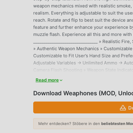
weapon mechanics mixed with realistic smoke, r
realism. Everything is adjustable to suit the us
reach. Rotate and flip to best suit the device 
feature and further enhance your experience by 
muzzle flash. Experience all this and more wi
_______________________________ » Realistic Fire
» Authentic Weapon Mechanics » Customizable 
Customizable to Fit User’s Hand Size and Pref
Adjustable Variables → Unlimited Ammo → Au
Camera Flash Shooting » Weapon State Indicato
Animated Tutorial for Each Weaphone » Multi-
Read more
Future Content ___________________________
PPKM1911A1WEBLEY REVOLVERSTEN MARK II
Download Weaphones (MOD, Unlo
BARM1 GARANDK98KMOSIN NAGANTM1919 A
GRENADE
D
WEAPHONES EINFÜHRUNG
Mehr entdecken? Stöbere in den
beliebtesten Mo
Weaphones Als ein sehr beliebtes simulation-Sp