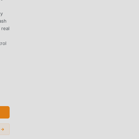
sy
ash
 real
trol
riven
s →
nen,