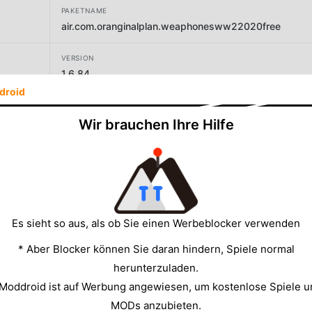
PAKETNAME
air.com.oranginalplan.weaphonesww22020free
VERSION
1.6.84
droid
ENTWICKLER
OranginalPlan
Wir brauchen Ihre Hilfe
GRÖSSE
34.43MB
Es sieht so aus, als ob Sie einen Werbeblocker verwenden
* Aber Blocker können Sie daran hindern, Spiele normal
herunterzuladen.
 Moddroid ist auf Werbung angewiesen, um kostenlose Spiele u
MODs anzubieten.