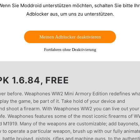
Wenn Sie Moddroid unterstützen möchten, schalten Sie bitte Ih
Adblocker aus, um uns zu unterstützen.
Meinen Adblocker deaktivieren
Fortfahren ohne Deaktivierung
 1.6.84, FREE
ever before. Weaphones WW2 Mini Armory Edition redefines wha
play the game, be part of it. Take hold of your device and
r and shoot a firearm. With Weaphones WW2 you can live out your
safe. Weaphones features some of the most iconic firearms of W
d M1919. Many of the weapons are customizable; add bayonets,
 to operate a particular weapon, brush up with our fully animat
 battle bruised, pistols, rifles and machine guns, to the authent