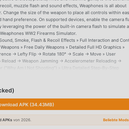
ecoil, muzzle flash and sound effects, Weaphones is all about
er. Change the size of the weapon to place all controls within ea
and hand preference. On supported devices, enable the camera fl
leveraging the power of the built-in camera flash to simulate a
th Weaphones WW2 Firearms Simulator.
, Sound, Smoke, Flash & Recoil Effects » Full Interaction and Con
Weapons » Free Daily Weapons » Detailed Full HD Graphics »
erence → Lefty Flip → Rotate 180° → Scale → Move » User
to Reload → Weapon Jamming → Accelerometer Reloading →
r (“Why Am I Not Shooting”) » Ultra Detailed Step-By-Step
Touch, Accelerometer & Camera Flash Support » Social Media D
____ Weapons List:LUGER P08WALTHER P38WALTHER
MP 40PPSH 41THOMPSON M1A1M1 CARBINESTG 44M1918A2
cked)
4/A6MG42M2 BROWNINGM2 FLAMETHROWERTYPE 97 HAND
ownload APK (34.43MB)
d APKs
von 2026.
Beliebte Mod
iel hat es in letzter Zeit viele Fans auf der ganzen Welt gewon