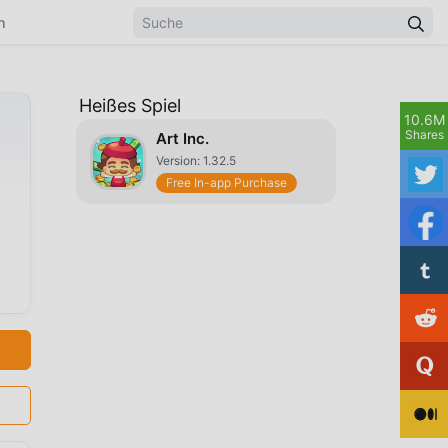
n
Heißes Spiel
10.6M
Shares
Art Inc.
Version: 1.32.5
Free In-app Purchase