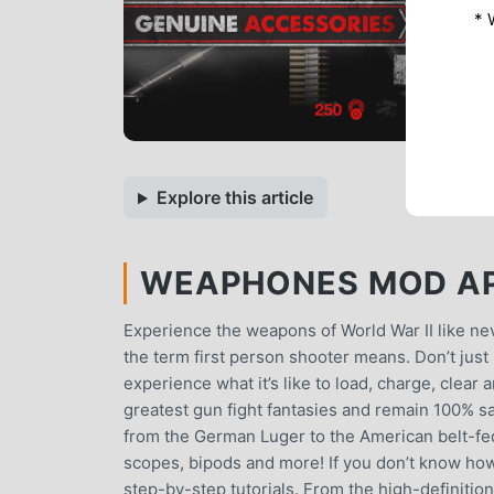
* 
Explore this article
WEAPHONES MOD APK
Experience the weapons of World War II like n
the term first person shooter means. Don’t just 
experience what it’s like to load, charge, clea
greatest gun fight fantasies and remain 100% 
from the German Luger to the American belt-fe
scopes, bipods and more! If you don’t know how
step-by-step tutorials. From the high-definition,