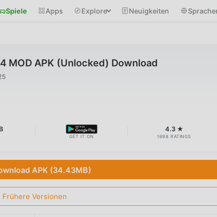
Spiele
Apps
Explore
Neuigkeiten
Sprache
84 MOD APK (Unlocked) Download
25
B
4.3 ★
GET IT ON
1698 RATINGS
ownload APK (34.43MB)
Frühere Versionen