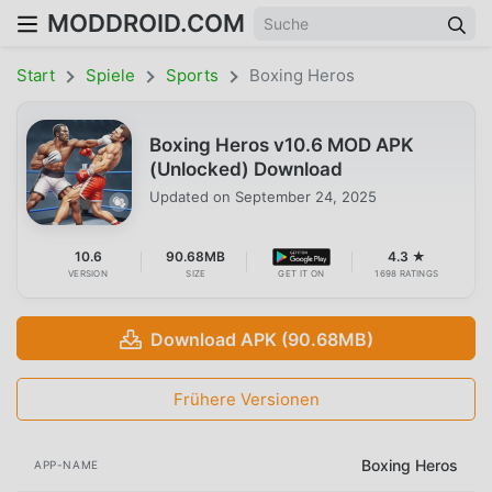
MODDROID.COM
Start
Spiele
Sports
Boxing Heros
Boxing Heros v10.6 MOD APK
(Unlocked) Download
Updated on
September 24, 2025
10.6
90.68MB
4.3 ★
VERSION
SIZE
GET IT ON
1698 RATINGS
Download APK (90.68MB)
Frühere Versionen
Boxing Heros
APP-NAME