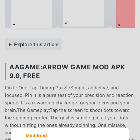
Explore this article
AAGAME:ARROW GAME MOD APK
9.0, FREE
Pin It: One-Tap Timing PuzzleSimple, addictive, and
focused. Pin It is a pure test of your precision and reaction
speed. It’s a rewarding challenge for your focus and your
brain.The Gameplay:Tap the screen to shoot dots toward
the spinning center. The goal is simple: pin all your dots
without hitting the ones already spinning. One mistake,
and the level resets.Can you reach the higher stages?
Moddroid