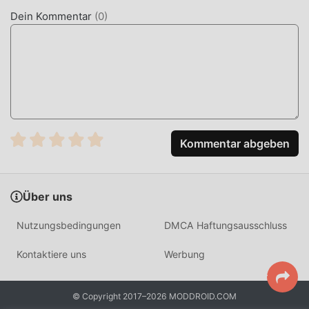
Game dazu, viele strategy-Fans anzuziehen und zu
Dein Kommentar
(
0
)
vergleichen Im Vergleich zu herkömmlichen strategy-
Spielen hat aagame:Arrow Game 9.0 eine aktualisierte
virtuelle Engine eingeführt und mutige Upgrades
vorgenommen. Mit fortschrittlicherer Technologie wurde
das Bildschirmerlebnis des Spiels erheblich verbessert.
Während der ursprüngliche Stil von strategy beibehalten
wird, verbessert das Maximum das sensorische Erlebnis
des Benutzers, und es gibt viele verschiedene Arten von
Kommentar abgeben
APK-Mobiltelefonen mit hervorragender
Anpassungsfähigkeit, die sicherstellen, dass alle
Liebhaber von strategy-Spielen das Glück voll genießen
Über uns
können gebracht von aagame:Arrow Game 9.0
Nutzungsbedingungen
DMCA Haftungsausschluss
EINZIGARTIGER MOD
Kontaktiere uns
Werbung
Das traditionelle strategy-Spiel erfordert, dass Benutzer
viel Zeit damit verbringen, ihren Reichtum/ihre
© Copyright 2017–2026 MODDROID.COM
Fähigkeiten/Fähigkeiten im Spiel anzuhäufen, was sowohl