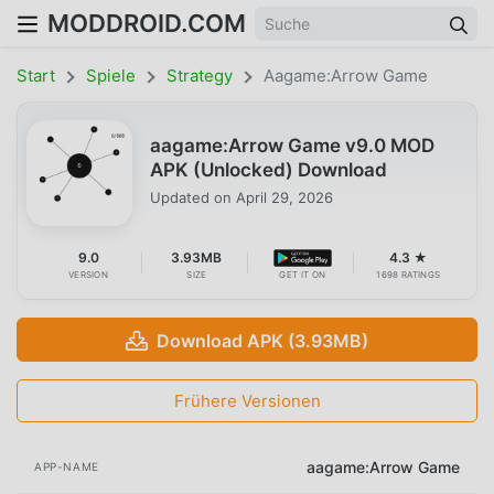
MODDROID.COM
Start
Spiele
Strategy
Aagame:Arrow Game
aagame:Arrow Game v9.0 MOD
APK (Unlocked) Download
Updated on
April 29, 2026
9.0
3.93MB
4.3 ★
VERSION
SIZE
GET IT ON
1698 RATINGS
Download APK (3.93MB)
Frühere Versionen
aagame:Arrow Game
APP-NAME