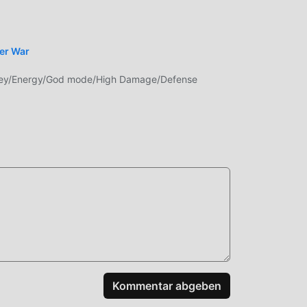
wer War
n
ey/Energy/God mode/High Damage/Defense
n,
aden
Kommentar abgeben