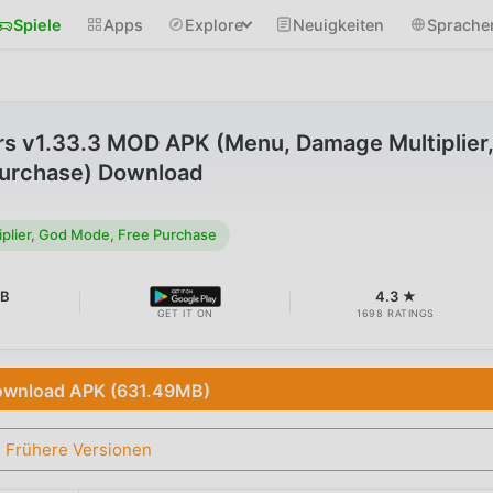
Spiele
Apps
Explore
Neuigkeiten
Sprache
s v1.33.3 MOD APK (Menu, Damage Multiplier
urchase) Download
plier, God Mode, Free Purchase
MB
4.3 ★
GET IT ON
1698 RATINGS
wnload APK (631.49MB)
Frühere Versionen