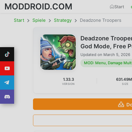
MODDROID.COM
Start
Start
Spiele
Strategy
Deadzone Troopers
Deadzone Trooper
God Mode, Free P
Updated on
March 5, 2026
MOD: Menu, Damage Multi
1.33.3
631.49
VERSION
SIZE
Do