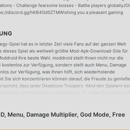
rmations - Challenge fearsome bosses - Battle players globallyJO
://discord.gg/hKB4Gd5ZTMWishing you a pleasant gaming
RUNG
gy-Spiel hat es in letzter Zeit viele Fans auf der ganzen Welt
e dieses Spiel als weltweit größte Mod-Apk-Download-Site für
oddroid Ihre beste Wahl. moddroid stellt Ihnen nicht nur die
 kostenlos zur Verfügung, sondern stellt auch Menu, Damage
nlos zur Verfügung, was Ihnen hilft, sich wiederholende
t Sie sich konzentrieren können darauf, die Freude zu genieße
 verspricht, dass jeder Deadzone Troopers -Mod den Spielern ke
erfügbar und kostenlos zu installieren ist. Laden Sie einfach d
 Troopers 1.33.3 mit einem Klick herunterladen und installiere
 spiele!
, Menu, Damage Multiplier, God Mode, Free