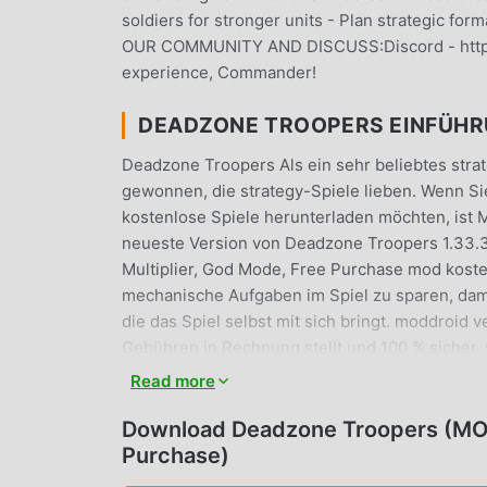
soldiers for stronger units - Plan strategic fo
OUR COMMUNITY AND DISCUSS:Discord - https
experience, Commander!
DEADZONE TROOPERS EINFÜH
Deadzone Troopers Als ein sehr beliebtes strate
gewonnen, die strategy-Spiele lieben. Wenn Si
kostenlose Spiele herunterladen möchten, ist M
neueste Version von Deadzone Troopers 1.33.3
Multiplier, God Mode, Free Purchase mod koste
mechanische Aufgaben im Spiel zu sparen, dami
die das Spiel selbst mit sich bringt. moddroid
Gebühren in Rechnung stellt und 100 % sicher, v
Moddroid-Client herunter, Sie können Deadzone
Read more
Worauf wartest du, lade Moddroid herunter und
Download Deadzone Troopers (MOD
EINZIGARTIGES GAMEPLAY
Purchase)