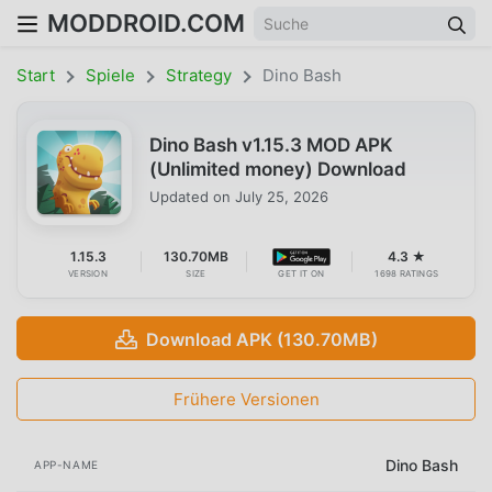
MODDROID.COM
Start
Spiele
Strategy
Dino Bash
Dino Bash v1.15.3 MOD APK
(Unlimited money) Download
Updated on
July 25, 2026
1.15.3
130.70MB
4.3 ★
VERSION
SIZE
GET IT ON
1698 RATINGS
Download APK (130.70MB)
Frühere Versionen
Dino Bash
APP-NAME