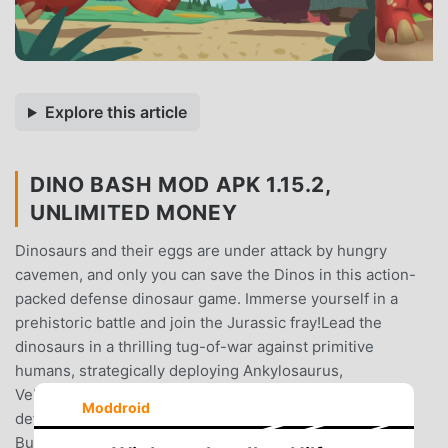
Explore this article
DINO BASH MOD APK 1.15.2,
UNLIMITED MONEY
Dinosaurs and their eggs are under attack by hungry
cavemen, and only you can save the Dinos in this action-
packed defense dinosaur game. Immerse yourself in a
prehistoric battle and join the Jurassic fray!Lead the
dinosaurs in a thrilling tug-of-war against primitive
humans, strategically deploying Ankylosaurus,
Velociraptor, Raptors, and more savage creatures to
Moddroid
defend your dinosaur egg from their merciless appetite.
Build ground defenses, unleash aerial attacks, and