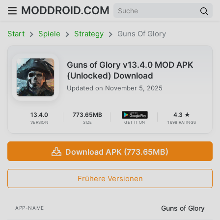
MODDROID.COM
Start
Spiele
Strategy
Guns Of Glory
Guns of Glory v13.4.0 MOD APK
(Unlocked) Download
Updated on
November 5, 2025
13.4.0
773.65MB
4.3 ★
VERSION
SIZE
GET IT ON
1698 RATINGS
Download APK (773.65MB)
Frühere Versionen
Guns of Glory
APP-NAME