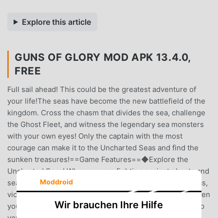
Explore this article
GUNS OF GLORY MOD APK 13.4.0,
FREE
Full sail ahead! This could be the greatest adventure of
your life!The seas have become the new battlefield of the
kingdom. Cross the chasm that divides the sea, challenge
the Ghost Fleet, and witness the legendary sea monsters
with your own eyes! Only the captain with the most
courage can make it to the Uncharted Seas and find the
sunken treasures!==Game Features==◆Explore the
Uncharted Seas! When you are fighting against ghosts and
Moddroid
sea monsters for the buried treasures in the Cursed Seas,
vicious pirates will watch your every move and strike when
Wir brauchen Ihre Hilfe
you least expect it, so beware!◆Build your Port! Develop
your estate then upgrade the shipyard. During your