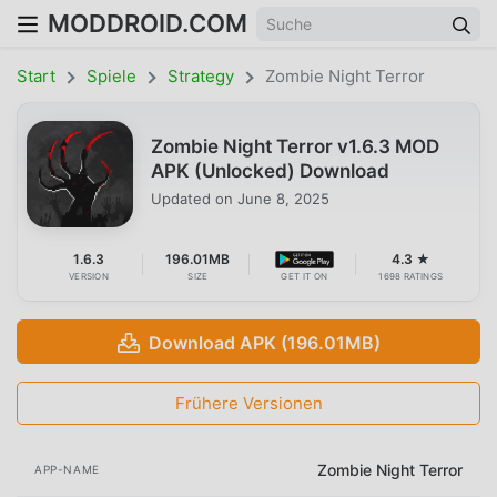
MODDROID.COM
Start
Spiele
Strategy
Zombie Night Terror
Zombie Night Terror v1.6.3 MOD
APK (Unlocked) Download
Updated on
June 8, 2025
1.6.3
196.01MB
4.3 ★
VERSION
SIZE
GET IT ON
1698 RATINGS
Download APK (196.01MB)
Frühere Versionen
Zombie Night Terror
APP-NAME