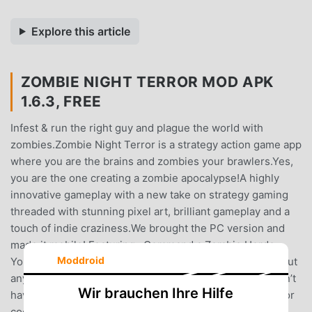
Explore this article
ZOMBIE NIGHT TERROR MOD APK
1.6.3, FREE
Infest & run the right guy and plague the world with
zombies.Zombie Night Terror is a strategy action game app
where you are the brains and zombies your brawlers.Yes,
you are the one creating a zombie apocalypse!A highly
innovative gameplay with a new take on strategy gaming
threaded with stunning pixel art, brilliant gameplay and a
touch of indie craziness.We brought the PC version and
made it mobile! Featuring...Command a Zombie Horde:
Moddroid
Your zombie horde will obey your every command without
any strike risk or complaints … On the downside; you can’t
Wir brauchen Ihre Hilfe
have any heated conversations about late night movies or
cool books anymore tough!Contaminate:Do you need a