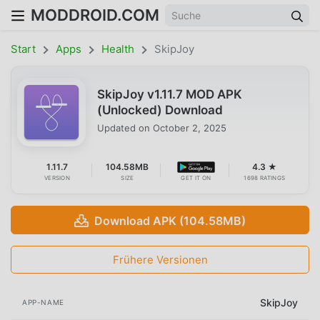
MODDROID.COM
Start
Apps
Health
SkipJoy
SkipJoy v1.11.7 MOD APK
(Unlocked) Download
Updated on
October 2, 2025
1.11.7
104.58MB
4.3 ★
VERSION
SIZE
GET IT ON
1698 RATINGS
Download APK (104.58MB)
Frühere Versionen
SkipJoy
APP-NAME