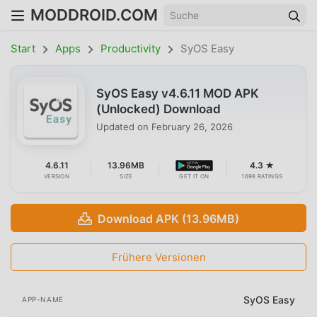
MODDROID.COM
Start
Apps
Productivity
SyOS Easy
SyOS Easy v4.6.11 MOD APK
(Unlocked) Download
Updated on
February 26, 2026
4.6.11
13.96MB
4.3 ★
VERSION
SIZE
GET IT ON
1698 RATINGS
Download APK (13.96MB)
Frühere Versionen
SyOS Easy
APP-NAME