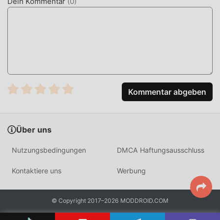
Dein Kommentar
(
0
)
AppNF 25.1.0 mit einem Klick herunterladen und
installieren und dann den Komfort von Abfall-AppNF!
JETZT DOWNLOADEN
Klicken Sie einfach auf die Download-Schaltfläche, um die
Moddroid-APP zu installieren. Sie können die kostenlose
Mod-Version Abfall-AppNF 25.1.0 im Moddroid-
Kommentar abgeben
Installationspaket direkt mit einem Klick herunterladen,
und es warten weitere kostenlose beliebte Mod-Apps auf
Sie play, worauf warten Sie noch, laden Sie es jetzt
Über uns
herunter!
Nutzungsbedingungen
DMCA Haftungsausschluss
Kontaktiere uns
Werbung
© Copyright 2017–2026 MODDROID.COM