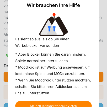
time, and you'll always have your discharge dates in
Wir brauchen Ihre Hilfe
view.features:Individual settings for the memoryAny
number of locations, ideal for janitors and property
managersFilter waste types, eg. B. only bio binNotification
via Notification CenterAdditional information:Addresses
and opening hours of the waste management centers
Ahrenshöft, Eiderstedt, Südtondern, Sylt and the transfer
Es sieht so aus, als ob Sie einen
stations Amrum and Föhr incl. Route guidanceSales outlets
Werbeblocker verwenden
for official residual waste bagsLocations glass
containersWaste ABC, what belongs where?Latest news
* Aber Blocker können Sie daran hindern,
Read more
from waste managementHow to work:1. Download, install
Spiele normal herunterzuladen.
and start the Waste AppNF2. Register for free3. Enter
Download Abfall-AppNF (MOD, Unlocked)
* Moddroid ist auf Werbung angewiesen, um
location4. Select personal setting5. Let's go!
kostenlose Spiele und MODs anzubieten.
Download APK (5.95MB)
* Wenn Sie Moddroid unterstützen möchten,
ABFALL-APPNF EINFÜHRUNG
schalten Sie bitte Ihren Adblocker aus, um
Abfall-AppNF Als sehr beliebte tools-App hat sie in letzter
Mehr entdecken? Stöbere in den
Beliebte Mods →
uns zu unterstützen.
beliebtesten Mod APKs
von 2026.
Zeit eine große Anzahl von Benutzern angezogen, die
tools auf der ganzen Welt lieben. Wenn Sie diese App
Meinen Adblocker deaktivieren
herunterladen möchten, ist Moddroid Ihre beste Wahl.
Trete @MODDROID.CO auf dem Telegram-Channel bei