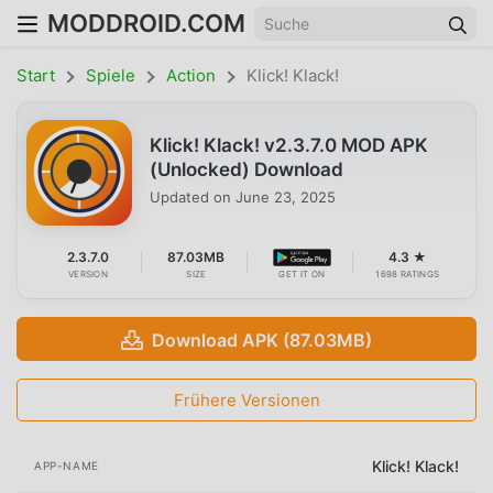
MODDROID.COM
Start
Spiele
Action
Klick! Klack!
Klick! Klack! v2.3.7.0 MOD APK
(Unlocked) Download
Updated on
June 23, 2025
2.3.7.0
87.03MB
4.3 ★
VERSION
SIZE
GET IT ON
1698 RATINGS
Download APK (87.03MB)
Frühere Versionen
Klick! Klack!
APP-NAME