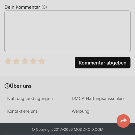
Dein Kommentar
(
0
)
EINZIGARTIGES GAMEPLAY
Deus Myth Als beliebtes adventure-Spiel hat ihm sein
einzigartiges Gameplay geholfen, eine große Anzahl von
Fans auf der ganzen Welt zu gewinnen. Im Gegensatz zu
herkömmlichen adventure-Spielen müssen Sie in Deus
Myth nur das Anfänger-Tutorial durchgehen, sodass Sie
ganz einfach mit dem gesamten Spiel beginnen und die
Kommentar abgeben
Freude genießen können, die die klassischen adventure-
Spiele bringen Deus Myth 1.0.5. Gleichzeitig hat moddroid
speziell eine Plattform für adventure-Spieleliebhaber
Über uns
aufgebaut, die es Ihnen ermöglicht, mit allen adventure-
Spieleliebhabern auf der ganzen Welt zu kommunizieren
Nutzungsbedingungen
DMCA Haftungsausschluss
und zu teilen, worauf Sie warten, sich moddroid
anzuschließen und das zu genießen adventure Spiel mit
Kontaktiere uns
Werbung
allen globalen Partnern kommen glücklich
SCHÖNER BILDSCHIRM
© Copyright 2017–2026 MODDROID.COM