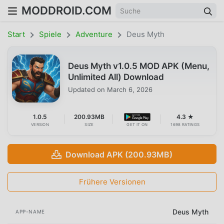
MODDROID.COM
Start
Spiele
Adventure
Deus Myth
Deus Myth v1.0.5 MOD APK (Menu,
Unlimited All) Download
Updated on
March 6, 2026
1.0.5
200.93MB
4.3 ★
VERSION
SIZE
GET IT ON
1698 RATINGS
Download APK (200.93MB)
Frühere Versionen
Deus Myth
APP-NAME