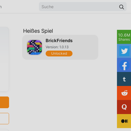
n
Heißes Spiel
10.6M
Shares
BrickFriends
Version: 1.0.13
Unlocked