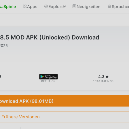
Spiele
Apps
Explore
Neuigkeiten
Sprache
.8.5 MOD APK (Unlocked) Download
2025
B
4.3 ★
GET IT ON
1698 RATINGS
ownload APK (98.01MB)
Frühere Versionen