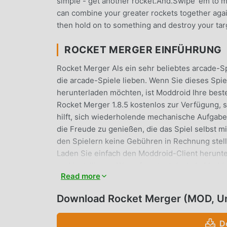
simple - get another rocket.And.Swipe 'em to 
can combine your greater rockets together again
then hold on to something and destroy your ta
ROCKET MERGER EINFÜHRUNG
Rocket Merger Als ein sehr beliebtes arcade-Spi
die arcade-Spiele lieben. Wenn Sie dieses Spi
herunterladen möchten, ist Moddroid Ihre beste
Rocket Merger 1.8.5 kostenlos zur Verfügung, 
hilft, sich wiederholende mechanische Aufgaben
die Freude zu genießen, die das Spiel selbst m
den Spielern keine Gebühren in Rechnung stellt 
Laden Sie einfach den Moddroid-Client herunte
und installieren. Worauf wartest du, lade Moddr
Read more
EINZIGARTIGES GAMEPLAY
Download Rocket Merger (MOD, U
Rocket Merger Als beliebtes arcade-Spiel hat 
Fans auf der ganzen Welt zu gewinnen. Im Geg
D