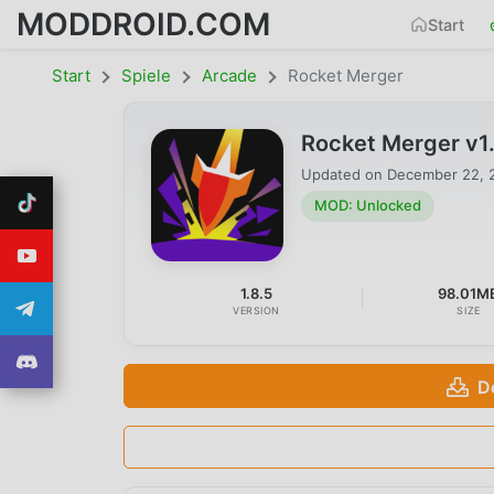
MODDROID.COM
Start
Start
Spiele
Arcade
Rocket Merger
Rocket Merger v1
Updated on
December 22, 
MOD: Unlocked
1.8.5
98.01M
VERSION
SIZE
D