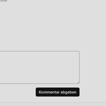
mode
n
n,
den,
Kommentar abgeben