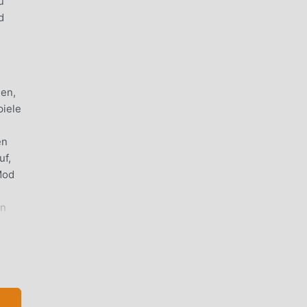
u
d
nen,
piele
en
uf,
Mod
en
n