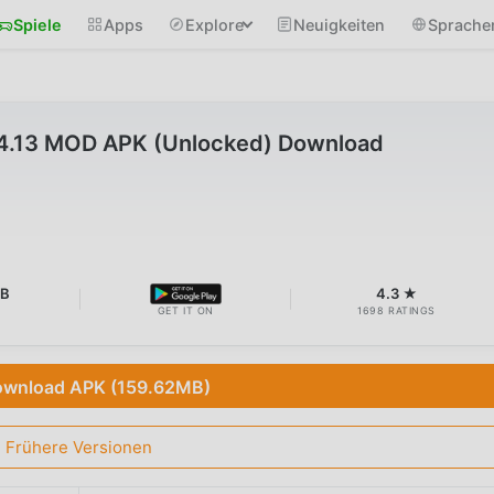
Spiele
Apps
Explore
Neuigkeiten
Sprache
v4.13 MOD APK (Unlocked) Download
MB
4.3 ★
GET IT ON
1698 RATINGS
wnload APK (159.62MB)
Frühere Versionen