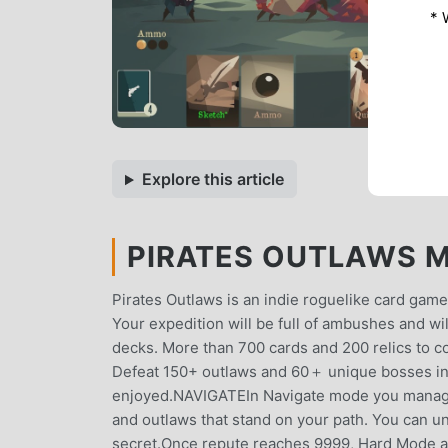
* 
Explore this article
PIRATES OUTLAWS MO
Pirates Outlaws is an indie roguelike card gam
Your expedition will be full of ambushes and wi
decks. More than 700 cards and 200 relics to c
Defeat 150+ outlaws and 60＋ unique bosses i
enjoyed.NAVIGATEIn Navigate mode you manage y
and outlaws that stand on your path. You can un
secret.Once repute reaches 9999, Hard Mode a