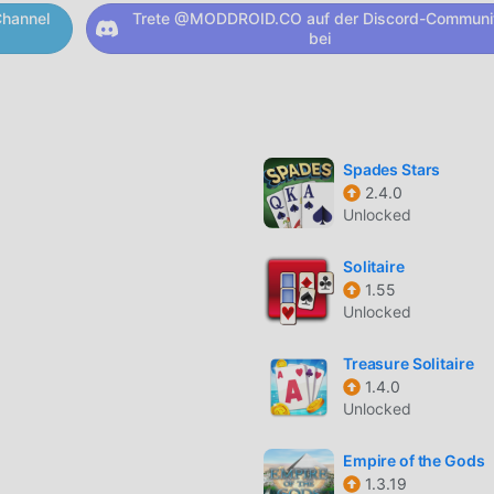
oid herunter und spiele!
hannel
Trete @MODDROID.CO auf der Discord-Communi
bei
hm sein einzigartiges Gameplay geholfen, eine große Anzahl von
ensatz zu herkömmlichen card-Spielen müssen Sie in Pirates
, sodass Sie ganz einfach mit dem gesamten Spiel beginnen un
Spades Stars
rd-Spiele bringen Pirates Outlaws 4.13. Gleichzeitig hat modd
2.4.0
Unlocked
 aufgebaut, die es Ihnen ermöglicht, mit allen card-
nizieren und zu teilen, worauf Sie warten, sich moddroid
Solitaire
mit allen globalen Partnern kommen glücklich
1.55
Unlocked
ws einen einzigartigen Kunststil, und seine hochwertigen Grafik
Treasure Solitaire
1.4.0
dazu, viele card-Fans anzuziehen und zu vergleichen Im Vergl
Unlocked
aws 4.13 eine aktualisierte virtuelle Engine eingeführt und mu
 Technologie wurde das Bildschirmerlebnis des Spiels erhebli
Empire of the Gods
n card beibehalten wird, verbessert das Maximum das sensoris
1.3.19