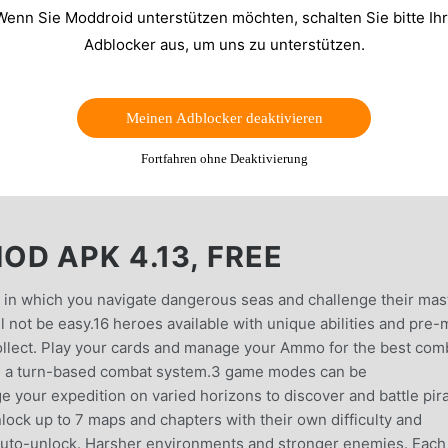
Wenn Sie Moddroid unterstützen möchten, schalten Sie bitte Ih
Adblocker aus, um uns zu unterstützen.
Meinen Adblocker deaktivieren
Fortfahren ohne Deaktivierung
D APK 4.13, FREE
e in which you navigate dangerous seas and challenge their mas
ll not be easy.16 heroes available with unique abilities and pre
ollect. Play your cards and manage your Ammo for the best com
n a turn-based combat system.3 game modes can be
our expedition on varied horizons to discover and battle pir
lock up to 7 maps and chapters with their own difficulty and
uto-unlock. Harsher environments and stronger enemies. Each