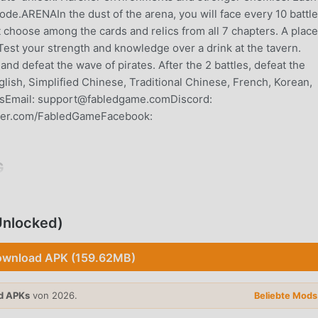
ode.ARENAIn the dust of the arena, you will face every 10 battle
choose among the cards and relics from all 7 chapters. A place
est your strength and knowledge over a drink at the tavern.
d defeat the wave of pirates. After the 2 battles, defeat the
ish, Simplified Chinese, Traditional Chinese, French, Korean,
UsEmail: support@fabledgame.comDiscord:
itter.com/FabledGameFacebook:
G
el hat es in letzter Zeit viele Fans auf der ganzen Welt gewonne
 als weltweit größte Mod-Apk-Download-Site für kostenlose Spie
Unlocked)
 Wahl. moddroid stellt Ihnen nicht nur die neueste Version von
 sondern stellt auch Free mod kostenlos zur Verfügung, was Ihn
wnload APK (159.62MB)
 im Spiel zu sparen, damit Sie sich konzentrieren können dara
t sich bringt. moddroid verspricht, dass jeder Pirates Outlaws 
und 100 % sicher, verfügbar und kostenlos zu installieren ist.
d APKs
von 2026.
Beliebte Mod
, Sie können Pirates Outlaws 4.13 mit einem Klick herunterlad