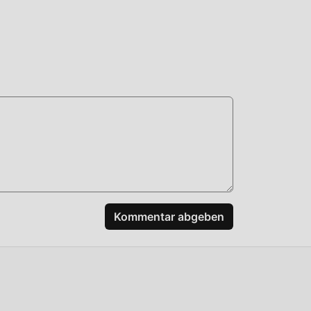
n
n,
Kommentar abgeben
den,