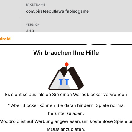
PAKETNAME
com.piratesoutlaws.fabledgame
VERSION
4.13
droid
ENTWICKLER
Fabled Game
Wir brauchen Ihre Hilfe
GRÖSSE
159.62MB
Es sieht so aus, als ob Sie einen Werbeblocker verwenden
* Aber Blocker können Sie daran hindern, Spiele normal
herunterzuladen.
 Moddroid ist auf Werbung angewiesen, um kostenlose Spiele u
MODs anzubieten.