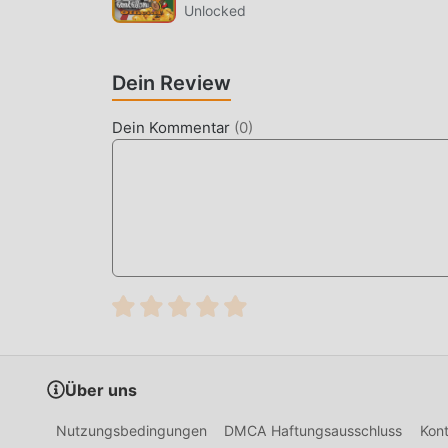
Erlebnis des Benutzers, und es gibt viele ver
Unlocked
Anpassungsfähigkeit, die sicherstellen, dass a
gebracht von Pirates Outlaws 4.13
Dein Review
EINZIGARTIGER MOD
Dein Kommentar
(
0
)
Das traditionelle card-Spiel erfordert, dass Be
Fähigkeiten/Fähigkeiten im Spiel anzuhäufen, w
gleichzeitig wird der Anhäufungsprozess unve
von Mods diese Situation umgeschrieben. Hier
langweilige „Ansammeln“ wiederholen. Mods kön
wodurch Sie sich darauf konzentrieren können,
JETZT DOWNLOADEN
Klicken Sie einfach auf die Download-Schaltflä
kostenlose Mod-Version Pirates Outlaws 4.13 im
und es warten weitere kostenlose beliebte Mod-
Über uns
herunter!
Nutzungsbedingungen
DMCA Haftungsausschluss
Kont