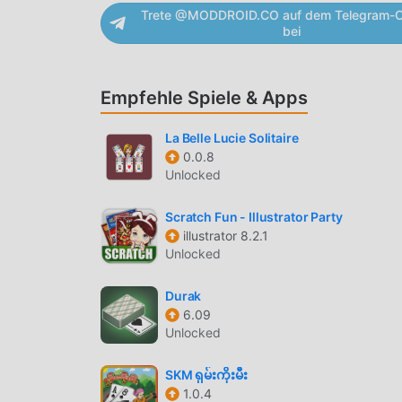
und installieren. Worauf wartest du, lade Moddr
Trete @MODDROID.CO auf dem Telegram-C
bei
EINZIGARTIGES GAMEPLAY
Pirates Outlaws Als beliebtes card-Spiel hat i
Empfehle Spiele & Apps
Fans auf der ganzen Welt zu gewinnen. Im Geg
Outlaws nur das Anfänger-Tutorial durchgehen
La Belle Lucie Solitaire
Freude genießen können, die die klassischen ca
0.0.8
Unlocked
speziell eine Plattform für card-Spieleliebhaber
Spieleliebhabern auf der ganzen Welt zu kommu
Scratch Fun - Illustrator Party
anzuschließen und das zu genießen card Spiel 
illustrator 8.2.1
Unlocked
SCHÖNER BILDSCHIRM
Wie traditionelle card-Spiele hat Pirates Outla
Durak
6.09
Karten und Charaktere machen Pirates Outlaws 
Unlocked
zu herkömmlichen card-Spielen hat Pirates Outl
Upgrades vorgenommen. Mit fortschrittlicherer
SKM ရှမ်းကိုးမီး
verbessert. Während der ursprüngliche Stil vo
1.0.4