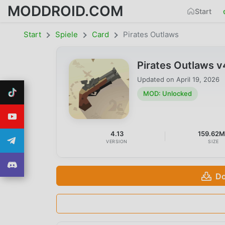
MODDROID.COM
Start
Start
Spiele
Card
Pirates Outlaws
Pirates Outlaws 
Updated on
April 19, 2026
MOD: Unlocked
4.13
159.62
VERSION
SIZE
Do