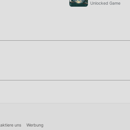
schiedene Arten von APK-Mobiltelefonen mit hervorragender
Unlocked Game
lle Liebhaber von card-Spielen das Glück voll genießen können
nutzer viel Zeit damit verbringen, ihren Reichtum/ihre
as sowohl das Merkmal als auch der Spaß des Spiels ist, aber
rmeidlich machen die Leute müde, aber jetzt hat das Aufkomme
 müssen Sie nicht die meiste Energie aufwenden und das etwas
nen Ihnen leicht dabei helfen, diesen Prozess zu überspringe
 die Freude am Spiel selbst zu genießen
che, um die Moddroid-APP zu installieren. Sie können die
 Moddroid-Installationspaket direkt mit einem Klick herunterla
Spiele auf Sie play, worauf warten Sie noch, laden Sie es jetzt
aktiere uns
Werbung