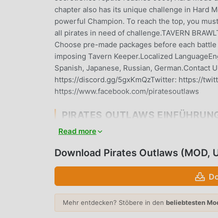
chapter also has its unique challenge in Hard M
powerful Champion. To reach the top, you must 
all pirates in need of challenge.TAVERN BRAWLT
Choose pre-made packages before each battle an
imposing Tavern Keeper.Localized LanguageEngl
Spanish, Japanese, Russian, German.Contact 
https://discord.gg/5gxKmQzTwitter: https://tw
https://www.facebook.com/piratesoutlaws
PIRATES OUTLAWS EINFÜHRUN
Read more
Pirates Outlaws Als ein sehr beliebtes card-Spi
die card-Spiele lieben. Wenn Sie dieses Spiel
Download Pirates Outlaws (MOD, 
herunterladen möchten, ist Moddroid Ihre beste
Pirates Outlaws 4.13 kostenlos zur Verfügung,
Do
hilft, sich wiederholende mechanische Aufgaben
die Freude zu genießen, die das Spiel selbst mi
den Spielern keine Gebühren in Rechnung stellt 
Mehr entdecken? Stöbere in den
beliebtesten Mo
Laden Sie einfach den Moddroid-Client herunter