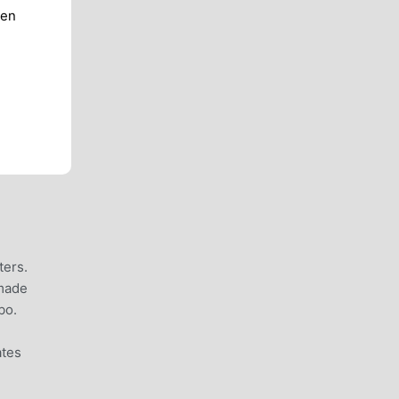
ren
ters.
-made
bo.
ates