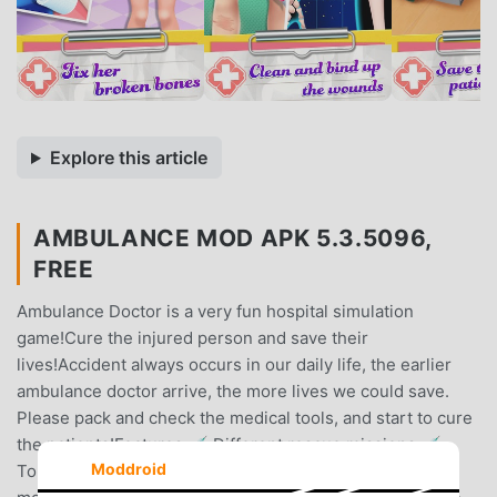
Explore this article
AMBULANCE MOD APK 5.3.5096,
FREE
Ambulance Doctor is a very fun hospital simulation
game!Cure the injured person and save their
lives!Accident always occurs in our daily life, the earlier
ambulance doctor arrive, the more lives we could save.
Please pack and check the medical tools, and start to cure
the patients!Features:💉 Different rescue missions 💉
Moddroid
Tons of ambulance vehicles to choose 💉 Lots of real