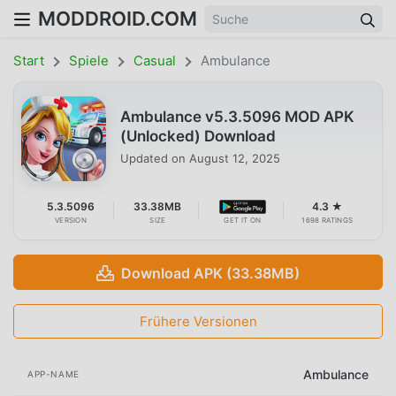
MODDROID.COM
Start
Spiele
Casual
Ambulance
Ambulance v5.3.5096 MOD APK
(Unlocked) Download
Updated on
August 12, 2025
5.3.5096
33.38MB
4.3 ★
VERSION
SIZE
GET IT ON
1698 RATINGS
Download APK (33.38MB)
Frühere Versionen
Ambulance
APP-NAME