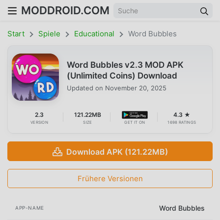
MODDROID.COM
Start
Spiele
Educational
Word Bubbles
Word Bubbles v2.3 MOD APK
(Unlimited Coins) Download
Updated on
November 20, 2025
2.3
121.22MB
4.3 ★
VERSION
SIZE
GET IT ON
1698 RATINGS
Download APK (121.22MB)
Frühere Versionen
Word Bubbles
APP-NAME