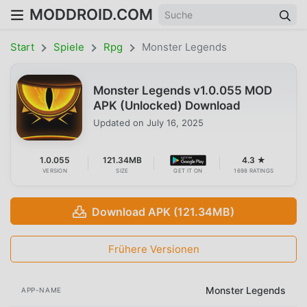
MODDROID.COM
Start
Spiele
Rpg
Monster Legends
Monster Legends v1.0.055 MOD
APK (Unlocked) Download
Updated on
July 16, 2025
1.0.055
121.34MB
4.3 ★
VERSION
SIZE
GET IT ON
1698 RATINGS
Download APK (121.34MB)
Frühere Versionen
Monster Legends
APP-NAME