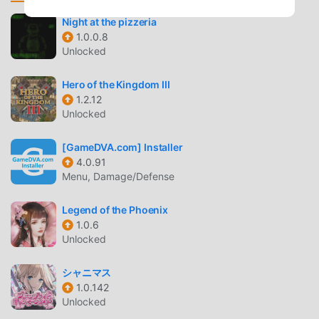
sondern stellt auch Free mod kostenlos zur Verfügung,
Night at the pizzeria
was Ihnen hilft, sich wiederholende mechanische
1.0.0.8
Aufgaben im Spiel zu sparen, damit Sie sich konzentrieren
Unlocked
können darauf, die Freude zu genießen, die das Spiel
selbst mit sich bringt. moddroid verspricht, dass jeder
Hero of the Kingdom III
Monster Legends -Mod den Spielern keine Gebühren in
1.2.12
Unlocked
Rechnung stellt und 100 % sicher, verfügbar und kostenlos
zu installieren ist. Laden Sie einfach den Moddroid-Client
[GameDVA.com] Installer
herunter, Sie können Monster Legends 1.0.055 mit einem
4.0.91
Klick herunterladen und installieren. Worauf wartest du,
Menu, Damage/Defense
lade Moddroid herunter und spiele!
Legend of the Phoenix
EINZIGARTIGES GAMEPLAY
1.0.6
Unlocked
Monster Legends Als beliebtes rpg-Spiel hat ihm sein
einzigartiges Gameplay geholfen, eine große Anzahl von
シャニマス
Fans auf der ganzen Welt zu gewinnen. Im Gegensatz zu
1.0.142
herkömmlichen rpg-Spielen müssen Sie in Monster
Unlocked
Legends nur das Anfänger-Tutorial durchgehen, sodass