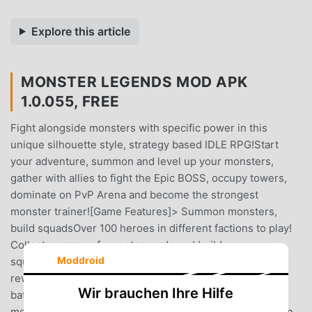
Explore this article
MONSTER LEGENDS MOD APK
1.0.055, FREE
Fight alongside monsters with specific power in this
unique silhouette style, strategy based IDLE RPG!Start
your adventure, summon and level up your monsters,
gather with allies to fight the Epic BOSS, occupy towers,
dominate on PvP Arena and become the strongest
monster trainer![Game Features]> Summon monsters,
build squadsOver 100 heroes in different factions to play!
Collect an array of monster cards and build your own
Moddroid
squad!> Battle automatically, loot effortlesslyGet great
rewards even when you're AFK! Your monster squad will
Wir brauchen Ihre Hilfe
battle automatically for you.> Develop castle, train
monstersOut of battlefield, enjoy a good time at your own