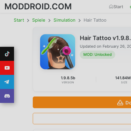
MODDROID.COM
Start
Start
Spiele
Simulation
Hair Tattoo
Hair Tattoo v1.9
Updated on
February 26, 2
MOD: Unlocked
1.9.8.5b
141.84
VERSION
SIZE
Do