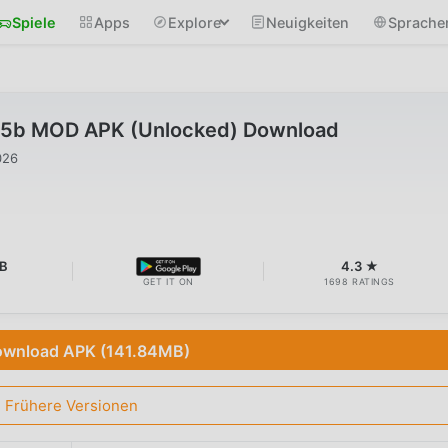
Spiele
Apps
Explore
Neuigkeiten
Sprache
.8.5b MOD APK (Unlocked) Download
026
MB
4.3 ★
GET IT ON
1698 RATINGS
wnload APK (141.84MB)
Frühere Versionen