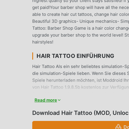
highest quality so your client stays satisfied! If
get paid!Your barber shop will have all the nece
able to create hair cut tattoos, change hair col
Beautiful 3D graphics- Unique mechanics- Simpl
Tattoo: Barber Shop Game is a hair color change
upgrade your barber shop to the world level! St
hairstyles!
HAIR TATTOO EINFÜHRUNG
Hair Tattoo Als ein sehr beliebtes simulation-Sp
die simulation-Spiele lieben. Wenn Sie dieses
Spiele herunterladen möchten, ist Moddroid Ihr
von Hair Tattoo 1.9.8.5b kostenlos zur Verfügu
Ihnen hilft, sich wiederholende mechanische A
Read more
darauf, die Freude zu genießen, die das Spiel se
Mod den Spielern keine Gebühren in Rechnung st
Download Hair Tattoo (MOD, Unlo
Laden Sie einfach den Moddroid-Client herunter
und installieren. Worauf wartest du, lade Moddr
Do