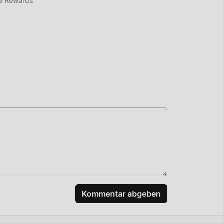
ee Rewards
n
n,
en,
Kommentar abgeben