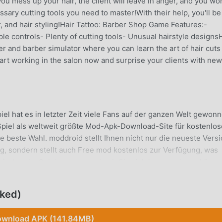
 you mess up your hair, the client will leave in anger, and you won
ssary cutting tools you need to master!With their help, you'll be
or, and hair styling!Hair Tattoo: Barber Shop Game Features:-
e controls- Plenty of cutting tools- Unusual hairstyle designs
r and barber simulator where you can learn the art of hair cuts
art working in the salon now and surprise your clients with new
iel hat es in letzter Zeit viele Fans auf der ganzen Welt gewonn
 Spiel als weltweit größte Mod-Apk-Download-Site für kostenlos
e beste Wahl. moddroid stellt Ihnen nicht nur die neueste Vers
ng, sondern stellt auch Free mod kostenlos zur Verfügung, was
ufgaben im Spiel zu sparen, damit Sie sich konzentrieren könn
lbst mit sich bringt. moddroid verspricht, dass jeder Hair Tatto
ellt und 100 % sicher, verfügbar und kostenlos zu installieren 
cked)
, Sie können Hair Tattoo 1.9.8.5b mit einem Klick herunterlade
oid herunter und spiele!
wnload APK (141.84MB)