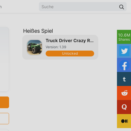
n
Heißes Spiel
10.6M
Shares
Truck Driver Crazy Road 2
Version: 1.39
Unlocked